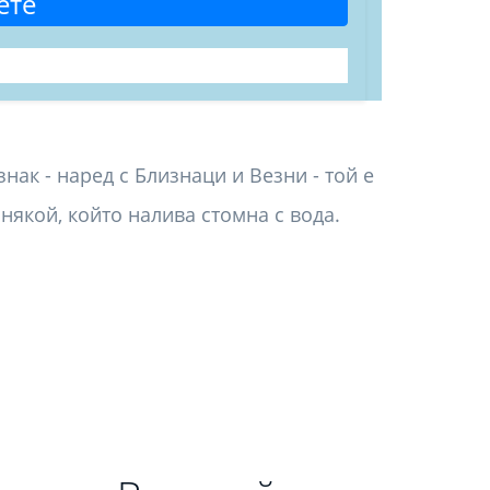
ете
ак - наред с Близнаци и Везни - той е
някой, който налива стомна с вода.