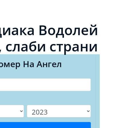
диака Водолей
, слаби страни
омер На Ангел