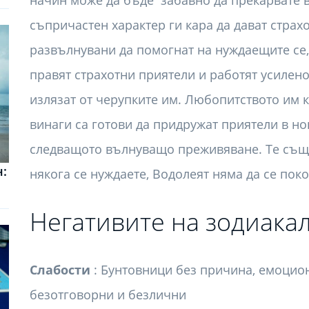
начин може да бъде забавно да прекарвате в
съпричастен характер ги кара да дават страх
развълнувани да помогнат на нуждаещите се, 
правят страхотни приятели и работят усилено
излязат от черупките им. Любопитството им к
винаги са готови да придружат приятели в но
следващото вълнуващо преживяване. Те също 
:
някога се нуждаете, Водолеят няма да се поко
Негативите на зодиака
Слабости
: Бунтовници без причина, емоцио
безотговорни и безлични