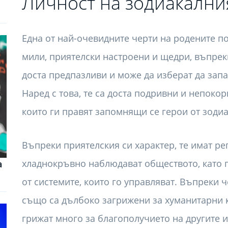
Личност на зодиакални
Една от най-очевидните черти на родените по
мили, приятелски настроени и щедри, въпреки
доста предпазливи и може да изберат да зап
Наред с това, те са доста подривни и непоко
които ги правят запомнящи се герои от зодиа
Въпреки приятелския си характер, те имат реп
хладнокръвно наблюдават обществото, като п
а
от системите, които го управляват. Въпреки ч
също са дълбоко загрижени за хуманитарни к
грижат много за благополучието на другите и