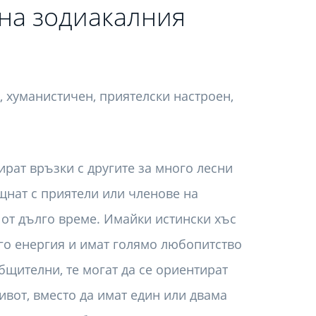
на зодиакалния
, хуманистичен, приятелски настроен,
ират връзки с другите за много лесни
ещнат с приятели или членове на
 от дълго време. Имайки истински хъс
ого енергия и имат голямо любопитство
бщителни, те могат да се ориентират
ивот, вместо да имат един или двама