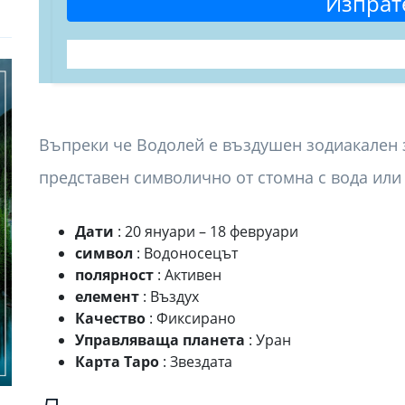
Изпрат
Въпреки че Водолей е въздушен зодиакален зн
представен символично от стомна с вода или 
Дати
: 20 януари – 18 февруари
символ
: Водоносецът
полярност
: Активен
елемент
: Въздух
Качество
: Фиксирано
Управляваща планета
: Уран
Карта Таро
: Звездата