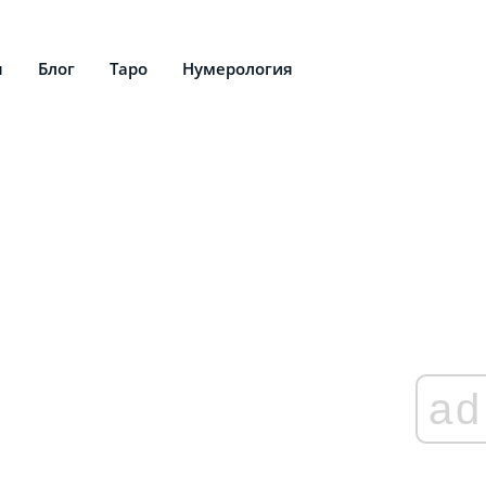
я
Блог
Таро
Нумерология
ad