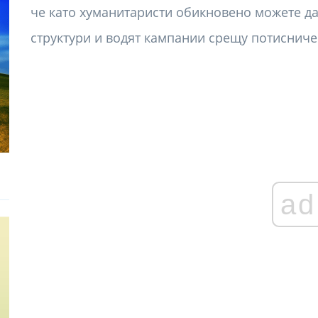
че като хуманитаристи обикновено можете да 
структури и водят кампании срещу потисниче
ad