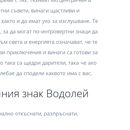
реме с тях. Техният ексцентричен и
отни съвети, винаги щастливи и
както и да имат ухо за изслушване. Те
, за да могат по-интровертни знаци да
ъм света и енергията означават, че те
ви приключения и винаги са готови за
така са щедри дарители, така че ако
лебае да сподели каквото има с вас.
лния знак Водолей
нално откъснати, разпръснати,