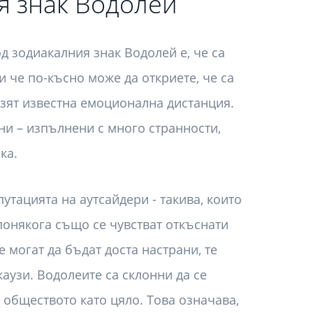
я знак Водолей
д зодиакалния знак Водолей е, че са
 че по-късно може да откриете, че са
азят известна емоционална дистанция.
рни – изпълнени с много странности,
ка.
утацията на аутсайдери - такива, които
онякога също се чувстват откъснати
е могат да бъдат доста настрани, те
аузи. Водолеите са склонни да се
 обществото като цяло. Това означава,