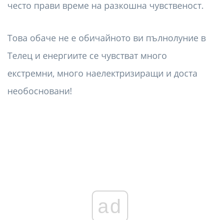
често прави време на разкошна чувственост.
Това обаче не е обичайното ви пълнолуние в
Телец и енергиите се чувстват много
екстремни, много наелектризиращи и доста
необосновани!
ad