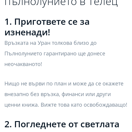
пълнолунието в Телец
1. Пригответе се за
изненади!
Връзката на Уран толкова близо до
Пълнолунието гарантирано ще донесе
неочакваното!
Нищо не върви по план и може да се окажете
внезапно без връзка, финанси или други
ценни книжа. Вижте това като освобождаващо!
2. Погледнете от светлата