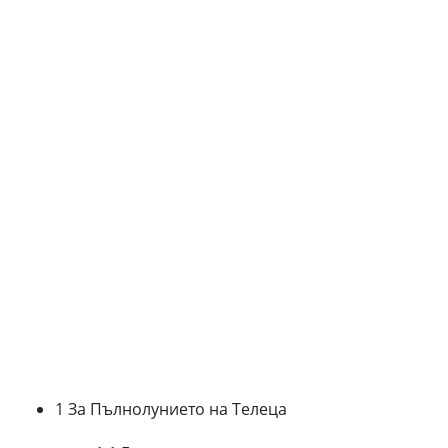
1 За Пълнолунието на Телеца