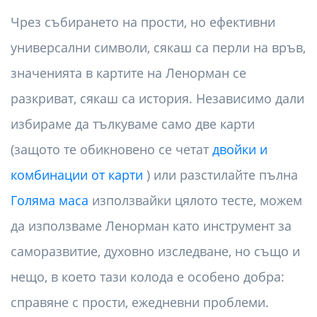
Чрез събирането на прости, но ефективни
универсални символи, сякаш са перли на връв,
значенията в картите на Ленорман се
разкриват, сякаш са история. Независимо дали
избираме да тълкуваме само две карти
(защото те обикновено се четат
двойки и
комбинации от карти
) или разстилайте пълна
Голяма маса
използвайки цялото тесте, можем
да използваме Ленорман като инструмент за
саморазвитие, духовно изследване, но също и
нещо, в което тази колода е особено добра:
справяне с прости, ежедневни проблеми.