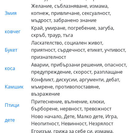
Желание, съблазняване, измама,
Змия
копнеж, привличане, сексуалност,
мъдрост, забранено знание
Край, умиране, погребение, загуба,
ковчег
скръб, траур, тъга
Ласкателство, социален живот,
Букет
приятност, сърдечност, етикет, учтивост,
признателност
Аварии, прибързани решения, опасност,
коса
предупреждение, скорост, разплащане
Конфликт, дискусии, аргументи, дебат,
Камшик
мъмрене, противопоставяне,
възражение
Притеснение, вълнение, клюки,
Птици
бърборене, нервност, тревожност
Ново начало, Дете, Малко дете, Игра,
дете
Неопитност, Невинност, Незрялост
Егоизъм, грижа за себе си, измама,