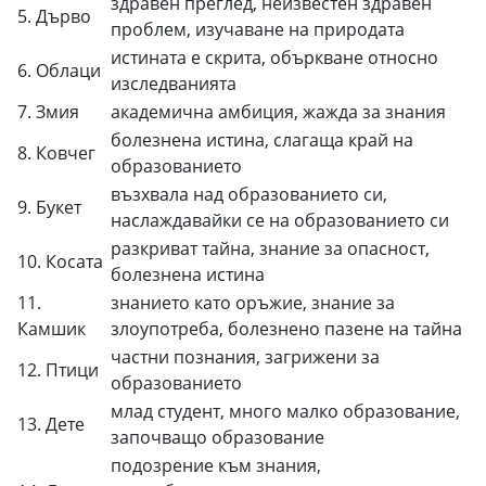
здравен преглед, неизвестен здравен
5. Дърво
проблем, изучаване на природата
истината е скрита, объркване относно
6. Облаци
изследванията
7. Змия
академична амбиция, жажда за знания
болезнена истина, слагаща край на
8. Ковчег
образованието
възхвала над образованието си,
9. Букет
наслаждавайки се на образованието си
разкриват тайна, знание за опасност,
10. Косата
болезнена истина
11.
знанието като оръжие, знание за
Камшик
злоупотреба, болезнено пазене на тайна
частни познания, загрижени за
12. Птици
образованието
млад студент, много малко образование,
13. Дете
започващо образование
подозрение към знания,