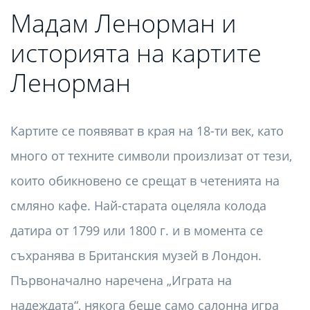
Мадам Ленорман и
историята на картите
Ленорман
Картите се появяват в края на 18-ти век, като
много от техните символи произлизат от тези,
които обикновено се срещат в четенията на
смляно кафе. Най-старата оцеляла колода
датира от 1799 или 1800 г. и в момента се
съхранява в Британския музей в Лондон.
Първоначално наречена „Играта на
надеждата“, някога беше само салонна игра