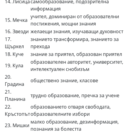
14. Лисица
самообразование, подозрителна
информация
учител, доминиран от образователни
15. Мечка
постижения, мощни знания
16. Звезди
желаещи знания, изучаващи духовност
17.
знанието трансформира, знанието за
Щъркел
прехода
18. Куче
знание за приятел, образован приятел
образователен авторитет, университет,
19. Кула
интелектуален снобизъм
20.
обществено знание, класове
Градина
21.
трудно образование, пречка за учене
Планина
22.
образованието отваря свободата,
Кръстопът
образователните избори
малко образование, дезинформация,
23. Мишки
познания за болестта