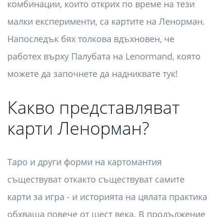
комбинации, които открих по време на тези
малки експерименти, са картите на Ленорман.
Напоследък бях толкова вдъхновен, че
работех върху Палубата на Lenormand, която
можете да започнете да надниквате тук!
Какво представляват
карти Ленорман?
Таро и други форми на картомантия
съществуват откакто съществуват самите
карти за игра - и историята на цялата практика
обхваща повече от шест века. В продължение