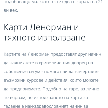
подобаващо малкото тесте едва с зората на 21-
ви век.
Карти Ленорман и
тяхното използване
Картите на Ленорман предоставят друг начин
да надникнете в криволичещия дворец на
собствения си ум - помагат ви да начертаете
възможни курсове и действия, които можете
да предприемете. Подобно на таро, аз лично
не вярвам, че използването на карти за
гадаене е най-здравословният начин за