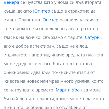
Венера
се чувства като у дома си във втората
къща, докато
Юпитер
също е страхотно да
имаш. Планетата
Юпитер
разширява всичко,
което докосне и определено дава страхотен
тласък на всичко, свързано с парите.
Сатурн
,
ако е добре аспектиран, също не е лош
индикатор. Напротив, иначе вредната планета
може да донесе много богатство, но това
обикновено идва към по-късните етапи от
живота на човек или чрез много усилия, които
се натрупват с времето.
Март
и
Уран
са може
би най-лошите планети, които можете да имате
в къщата, особено ако са отслабени от