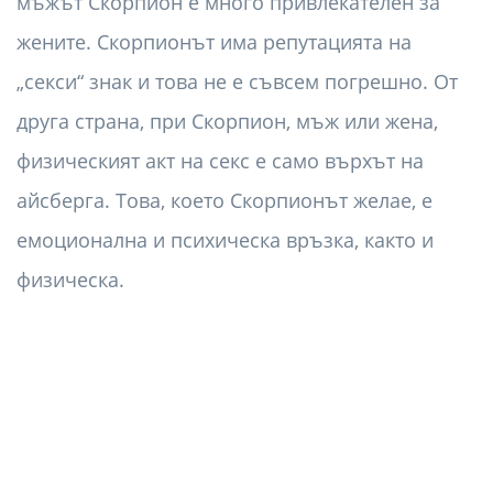
мъжът Скорпион е много привлекателен за
жените. Скорпионът има репутацията на
„секси“ знак и това не е съвсем погрешно. От
друга страна, при Скорпион, мъж или жена,
физическият акт на секс е само върхът на
айсберга. Това, което Скорпионът желае, е
емоционална и психическа връзка, както и
физическа.