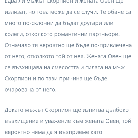
Едва ли мъжът Скорпион и жената Овен ще
излизат, но това може да се случи. Те обаче са
много по-склонни да бъдат другари или
колеги, отколкото романтични партньори.
Отначало тя вероятно ще бъде по-привлечена
от него, отколкото той от нея. Жената Овен ще
се възхищава на смелостта и силата на мъж
Скорпион и по тази причина ще бъде
очарована от него.
Докато мъжът Скорпион ще изпитва дълбоко
възхищение и уважение към жената Овен, той
вероятно няма да я възприеме като