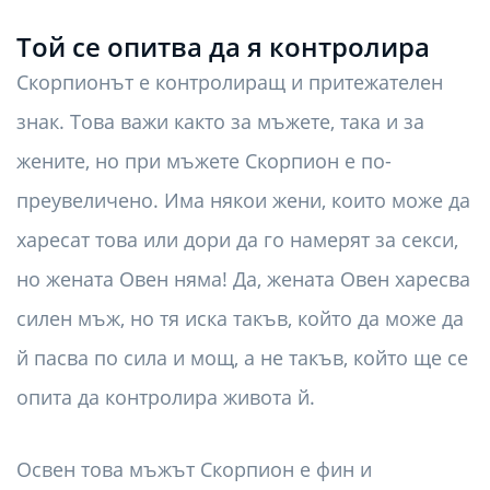
Той се опитва да я контролира
Скорпионът е контролиращ и притежателен
знак. Това важи както за мъжете, така и за
жените, но при мъжете Скорпион е по-
преувеличено. Има някои жени, които може да
харесат това или дори да го намерят за секси,
но жената Овен няма! Да, жената Овен харесва
силен мъж, но тя иска такъв, който да може да
й пасва по сила и мощ, а не такъв, който ще се
опита да контролира живота й.
Освен това мъжът Скорпион е фин и