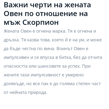
Важни черти на жената
Овен по отношение на
мъж Скорпион
Жената Овен е огнена марка. Тя е огнена и
дръзка. Тя казва това, което й е на ум, и може
да бъде честна по вина. Воинът Овен е
импулсивен и се впуска в битка, без да отчита
опасността или шансовете за успех. При
жените тази импулсивност е умерено
донякъде, но все пак е до голяма степен част
от нейната природа.