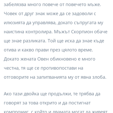
забелязва много повече от повечето мъже.
Човек от друг знак може да се задоволи с
илюзията да управлява, докато съпругата му
наистина контролира. Мъжът Скорпион обаче
ще знае разликата. Той ще иска да знае къде
отива и какво прави през цялото време.
Докато жената Овен обикновено е много
честна, тя ще се противопостави на
отговорите на запитванията му от явна злоба.
Ако тази двойка ще продължи, те трябва да
говорят за това открито и да постигнат
компромис, с който и двамата могат да живеят.