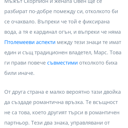
Мъжът Скорпион и жената Овен ще се
разбират по-добре помежду си, отколкото би
се очаквало. Въпреки че той е фиксирана
вода, а тя е кардинал огън, и въпреки че няма
Птолемееви аспекти
между тези знаци те имат
един и същ традиционен владетел, Марс. Това
ги прави повече
съвместими
отколкото биха
били иначе.
От друга страна е малко вероятно тази двойка
да създаде романтична връзка. Те всъщност
не са това, което другият търси в романтичен
партньор. Тези два знака, управлявани от