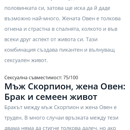
половинката си, затова ще иска да й даде
възможно най-много. Жената Овен е толкова
огнена и страстна в спалнята, колкото и във
всеки друг аспект от живота си. Тази
комбинация създава пикантен и вълнуващ
сексуален живот.
Сексуална съвместимост: 75/100
Мъж Скорпион, жена Овен:
Брак и семеен живот
Бракът между мъж Скорпион и жена Овен е
труден. В много случаи връзката между тези
двама няма да стигне толкова далеч, но ако