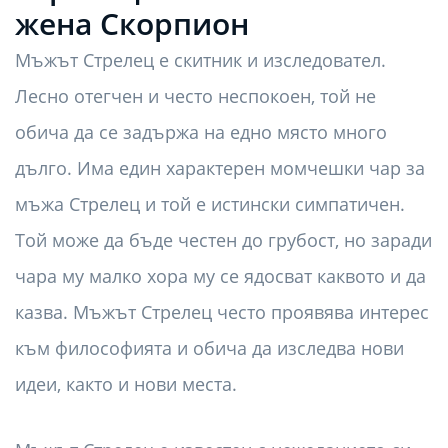
жена Скорпион
Мъжът Стрелец е скитник и изследовател.
Лесно отегчен и често неспокоен, той не
обича да се задържа на едно място много
дълго. Има един характерен момчешки чар за
мъжа Стрелец и той е истински симпатичен.
Той може да бъде честен до грубост, но заради
чара му малко хора му се ядосват каквото и да
казва. Мъжът Стрелец често проявява интерес
към философията и обича да изследва нови
идеи, както и нови места.