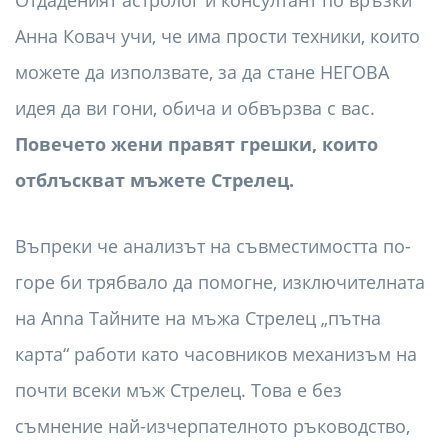
Отдаденият астролог и консултант по връзки
Анна Ковач учи, че има прости техники, които
можете да използвате, за да стане НЕГОВА
идея да ви гони, обича и обвързва с вас.
Повечето жени правят грешки, които
отблъскват мъжете Стрелец.
Въпреки че анализът на съвместимостта по-
горе би трябвало да помогне, изключителната
на Anna Тайните на мъжа Стрелец „пътна
карта“ работи като часовников механизъм на
почти всеки мъж Стрелец. Това е без
съмнение най-изчерпателното ръководство,