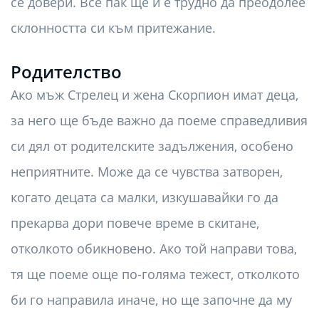
се довери. Все пак ще й е трудно да преодолее
склонността си към притежание.
Родителство
Ако мъж Стрелец и жена Скорпион имат деца,
за него ще бъде важно да поеме справедливия
си дял от родителските задължения, особено
неприятните. Може да се чувства затворен,
когато децата са малки, изкушавайки го да
прекарва дори повече време в скитане,
отколкото обикновено. Ако той направи това,
тя ще поеме още по-голяма тежест, отколкото
би го направила иначе, но ще започне да му