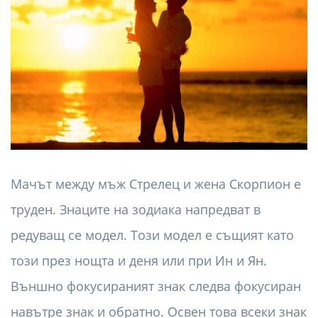
Мачът между мъж Стрелец и жена Скорпион е
труден. Знаците на зодиака напредват в
редуващ се модел. Този модел е същият като
този през нощта и деня или при Ин и Ян.
Външно фокусираният знак следва фокусиран
навътре знак и обратно. Освен това всеки знак