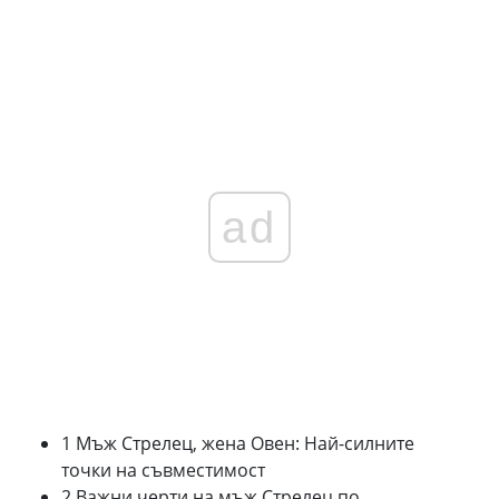
ad
1 Мъж Стрелец, жена Овен: Най-силните
точки на съвместимост
2 Важни черти на мъж Стрелец по