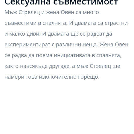
Сексуална съвместимост
Мъж Стрелец и жена Овен са много
съвместими в спалнята. И двамата са страстни
и малко диви. И двамата ще се радват да
експериментират с различни неща. Жена Овен
се радва да поема инициативата в спалнята,
както навсякъде другаде, а мъж Стрелец ще
намери това изключително горещо.