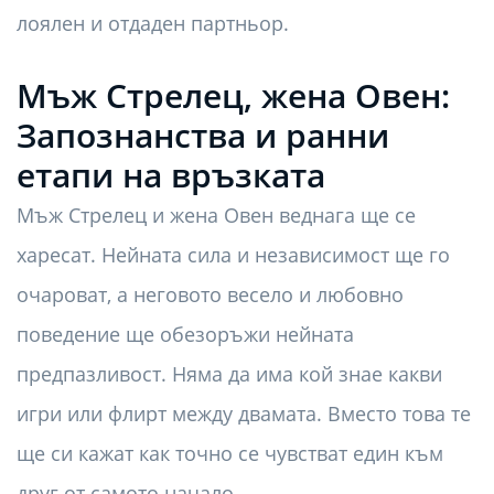
лоялен и отдаден партньор.
Мъж Стрелец, жена Овен:
Запознанства и ранни
етапи на връзката
Мъж Стрелец и жена Овен веднага ще се
харесат. Нейната сила и независимост ще го
очароват, а неговото весело и любовно
поведение ще обезоръжи нейната
предпазливост. Няма да има кой знае какви
игри или флирт между двамата. Вместо това те
ще си кажат как точно се чувстват един към
друг от самото начало.