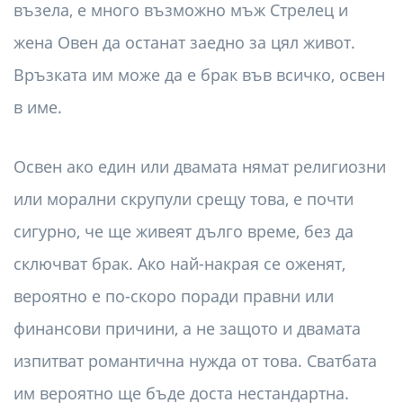
възела, е много възможно мъж Стрелец и
жена Овен да останат заедно за цял живот.
Връзката им може да е брак във всичко, освен
в име.
Освен ако един или двамата нямат религиозни
или морални скрупули срещу това, е почти
сигурно, че ще живеят дълго време, без да
сключват брак. Ако най-накрая се оженят,
вероятно е по-скоро поради правни или
финансови причини, а не защото и двамата
изпитват романтична нужда от това. Сватбата
им вероятно ще бъде доста нестандартна.