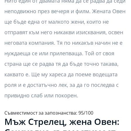
Нито един от двамата няма да се радва да седи
неподвижно през вечеря и филм. Жената Овен
ще бъде една от малкото жени, които не
отправят към него никакви изисквания, освен
неговата компания. Тя по никакъв начин не е
нуждаеща се или прилепваща. Той от своя
страна ще се радва тя да бъде точно такава,
каквато е. Ще му хареса да поеме водещата
роля и е достатъчно лек, за да го последва с
привидно слаб или покорен.
Съвместимост за запознанства: 95/100
Мъж Стрелец, жена Овен: