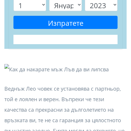
Изпратете
Веднъж Лео човек се установява с партньор,
той е лоялен и верен. Въпреки че тези
качества са прекрасни за дълголетието на
връзката ви, те не са гаранция за цялостното
ви щастие заедно. Бихте могли да откриете, че