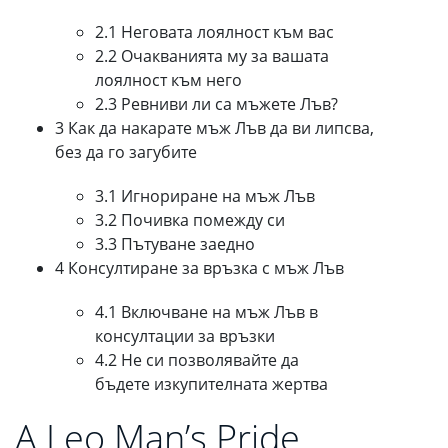
2.1 Неговата лоялност към вас
2.2 Очакванията му за вашата
лоялност към него
2.3 Ревниви ли са мъжете Лъв?
3 Как да накарате мъж Лъв да ви липсва,
без да го загубите
3.1 Игнориране на мъж Лъв
3.2 Почивка помежду си
3.3 Пътуване заедно
4 Консултиране за връзка с мъж Лъв
4.1 Включване на мъж Лъв в
консултации за връзки
4.2 Не си позволявайте да
бъдете изкупителната жертва
A Leo Man’s Pride