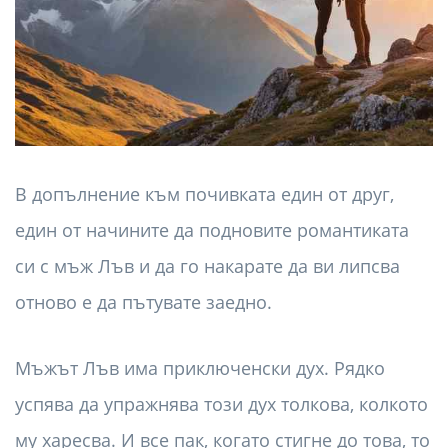
В допълнение към почивката един от друг,
един от начините да подновите романтиката
си с мъж Лъв и да го накарате да ви липсва
отново е да пътувате заедно.
Мъжът Лъв има приключенски дух. Рядко
успява да упражнява този дух толкова, колкото
му харесва. И все пак, когато стигне до това, то