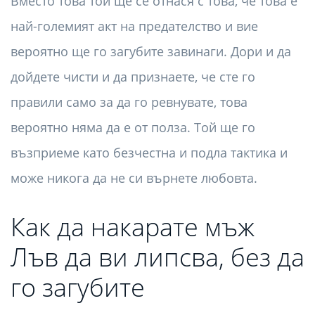
Вместо това той ще се отнася с това, че това е
най-големият акт на предателство и вие
вероятно ще го загубите завинаги. Дори и да
дойдете чисти и да признаете, че сте го
правили само за да го ревнувате, това
вероятно няма да е от полза. Той ще го
възприеме като безчестна и подла тактика и
може никога да не си върнете любовта.
Как да накарате мъж
Лъв да ви липсва, без да
го загубите