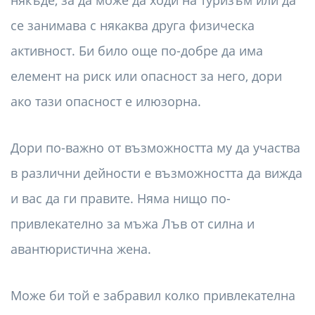
някъде, за да може да ходи на туризъм или да
се занимава с някаква друга физическа
активност. Би било още по-добре да има
елемент на риск или опасност за него, дори
ако тази опасност е илюзорна.
Дори по-важно от възможността му да участва
в различни дейности е възможността да вижда
и вас да ги правите. Няма нищо по-
привлекателно за мъжа Лъв от силна и
авантюристична жена.
Може би той е забравил колко привлекателна