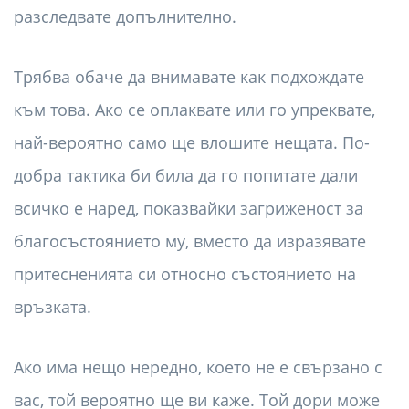
разследвате допълнително.
Трябва обаче да внимавате как подхождате
към това. Ако се оплаквате или го упреквате,
най-вероятно само ще влошите нещата. По-
добра тактика би била да го попитате дали
всичко е наред, показвайки загриженост за
благосъстоянието му, вместо да изразявате
притесненията си относно състоянието на
връзката.
Ако има нещо нередно, което не е свързано с
вас, той вероятно ще ви каже. Той дори може