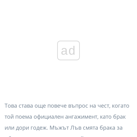
ad
Това става още повече въпрос на чест, когато
той поема официален ангажимент, като брак
или дори годеж. Мъжът Лъв смята брака за