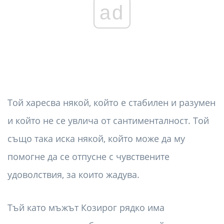
ad
Той харесва някой, който е стабилен и разумен
и който не се увлича от сантименталност. Той
също така иска някой, който може да му
помогне да се отпусне с чувствените
удоволствия, за които жадува.
Тъй като мъжът Козирог рядко има