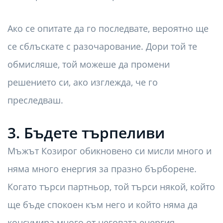
Ако се опитате да го последвате, вероятно ще
се сблъскате с разочарование. Дори той те
обмисляше, той можеше да промени
решението си, ако изглежда, че го
преследваш.
3. Бъдете търпеливи
Мъжът Козирог обикновено си мисли много и
няма много енергия за празно бърборене.
Когато търси партньор, той търси някой, който
ще бъде спокоен към него и който няма да
консумира много от неговата енергия.