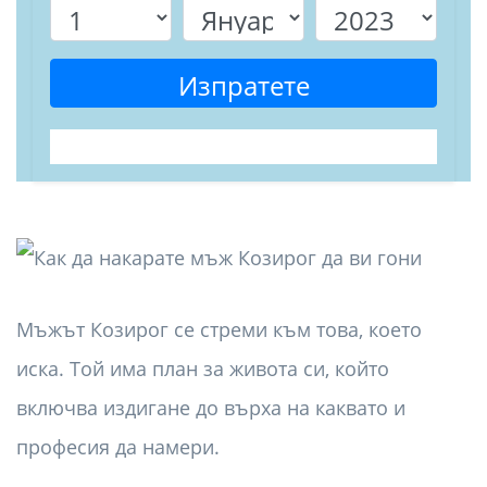
Изпратете
Мъжът Козирог се стреми към това, което
иска. Той има план за живота си, който
включва издигане до върха на каквато и
професия да намери.