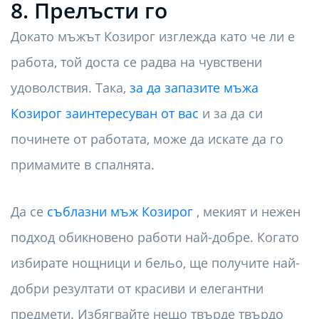
8. Прелъсти го
Докато мъжът Козирог изглежда като че ли е
работа, той доста се радва на чувствени
удоволствия. Така,
за да запазите мъжа
Козирог заинтересуван от вас
и за да си
починете от работата, може да искате да го
примамите в спалнята.
Да се
съблазни мъж Козирог
, мекият и нежен
подход обикновено работи най-добре. Когато
избирате нощници и бельо, ще получите най-
добри резултати от красиви и елегантни
предмети. Избягвайте нещо твърде твърдо