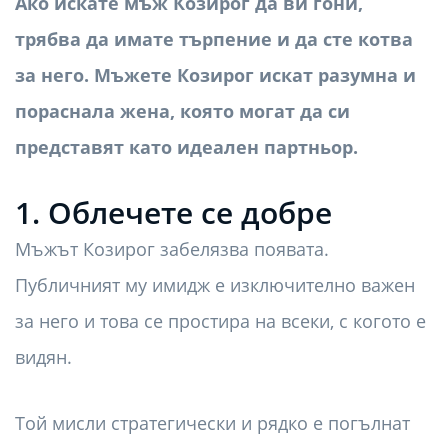
Ако искате мъж Козирог да ви гони,
трябва да имате търпение и да сте котва
за него. Мъжете Козирог искат разумна и
пораснала жена, която могат да си
представят като идеален партньор.
1. Облечете се добре
Мъжът Козирог забелязва появата.
Публичният му имидж е изключително важен
за него и това се простира на всеки, с когото е
видян.
Той мисли стратегически и рядко е погълнат