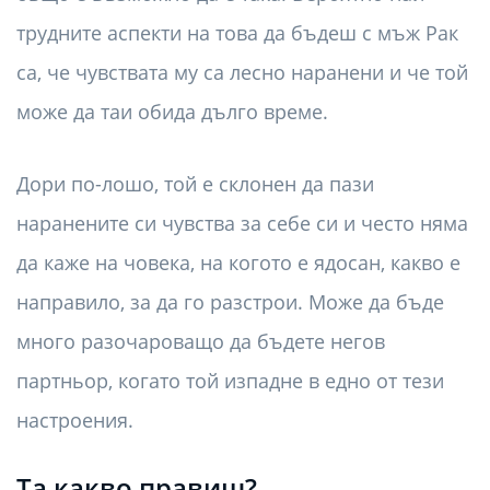
трудните аспекти на това да бъдеш с мъж Рак
са, че чувствата му са лесно наранени и че той
може да таи обида дълго време.
Дори по-лошо, той е склонен да пази
наранените си чувства за себе си и често няма
да каже на човека, на когото е ядосан, какво е
направило, за да го разстрои. Може да бъде
много разочароващо да бъдете негов
партньор, когато той изпадне в едно от тези
настроения.
Та какво правиш?