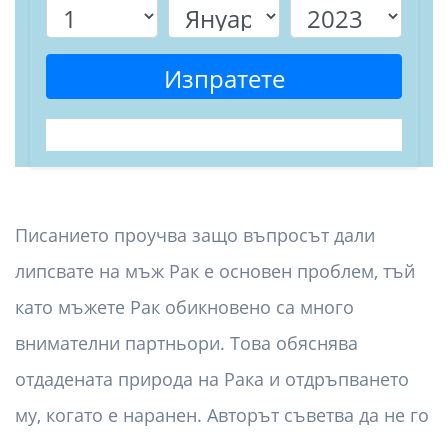
Изпратете
Писанието проучва защо въпросът дали
липсвате на мъж Рак е основен проблем, тъй
като мъжете Рак обикновено са много
внимателни партньори. Това обяснява
отдадената природа на Рака и отдръпването
му, когато е наранен. Авторът съветва да не го