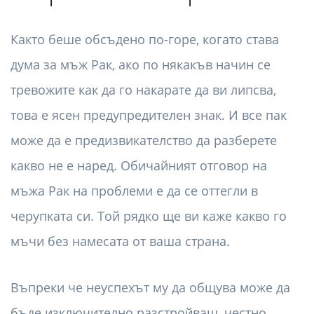
Както беше обсъдено по-горе, когато става
дума за мъж Рак, ако по някакъв начин се
тревожите как да го накарате да ви липсва,
това е ясен предупредителен знак. И все пак
може да е предизвикателство да разберете
какво не е наред. Обичайният отговор на
мъжа Рак на проблеми е да се оттегли в
черупката си. Той рядко ще ви каже какво го
мъчи без намесата от ваша страна.
Въпреки че неуспехът му да общува може да
бъде изключително разстройващ, честно