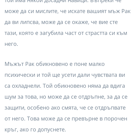
той има някои досадни навици. Въпреки че
може да си мислите, че искате вашият мъж Рак
да ви липсва, може да се окаже, че вие ​​сте
тази, която е загубила част от страстта си към
него.
Мъжът Рак обикновено е поне малко
психически и той ще усети дали чувствата ви
са охладнели. Той обикновено няма да вдига
шум за това, но може да се отдръпне, за да се
защити, особено ако смята, че се отдръпвате
от него. Това може да се превърне в порочен
кръг, ако го допуснете.