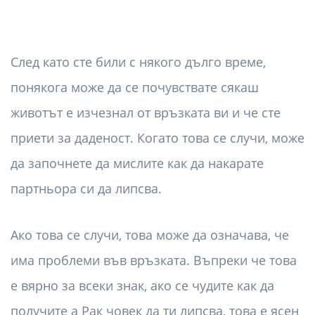
След като сте били с някого дълго време,
понякога може да се почувствате сякаш
животът е изчезнал от връзката ви и че сте
приети за даденост. Когато това се случи, може
да започнете да мислите как да накарате
партньора си да липсва.
Ако това се случи, това може да означава, че
има проблеми във връзката. Въпреки че това
е вярно за всеки знак, ако се чудите как да
получите a Рак човек да ти липсва, това е ясен