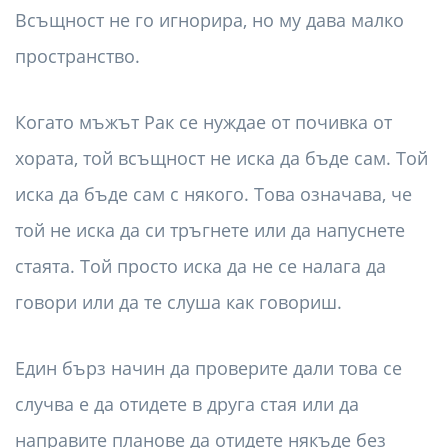
Всъщност не го игнорира, но му дава малко
пространство.
Когато мъжът Рак се нуждае от почивка от
хората, той всъщност не иска да бъде сам. Той
иска да бъде сам с някого. Това означава, че
той не иска да си тръгнете или да напуснете
стаята. Той просто иска да не се налага да
говори или да те слуша как говориш.
Един бърз начин да проверите дали това се
случва е да отидете в друга стая или да
направите планове да отидете някъде без