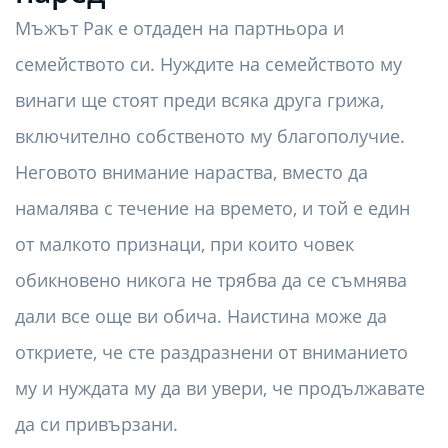
Мъжът Рак е отдаден на партньора и
семейството си. Нуждите на семейството му
винаги ще стоят преди всяка друга грижа,
включително собственото му благополучие.
Неговото внимание нараства, вместо да
намалява с течение на времето, и той е един
от малкото признаци, при които човек
обикновено никога не трябва да се съмнява
дали все още ви обича. Наистина може да
откриете, че сте раздразнени от вниманието
му и нуждата му да ви увери, че продължавате
да си привързани.