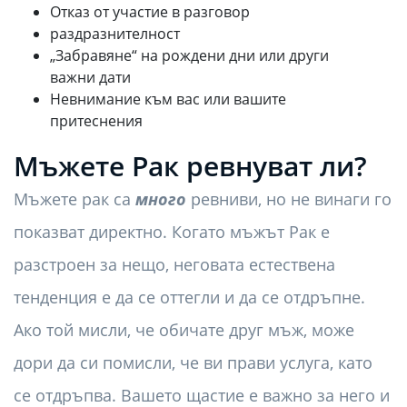
Отказ от участие в разговор
раздразнителност
„Забравяне“ на рождени дни или други
важни дати
Невнимание към вас или вашите
притеснения
Мъжете Рак ревнуват ли?
Мъжете рак са
много
ревниви, но не винаги го
показват директно. Когато мъжът Рак е
разстроен за нещо, неговата естествена
тенденция е да се оттегли и да се отдръпне.
Ако той мисли, че обичате друг мъж, може
дори да си помисли, че ви прави услуга, като
се отдръпва. Вашето щастие е важно за него и