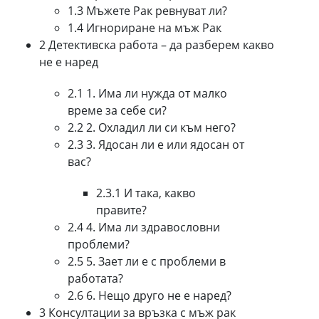
1.3 Мъжете Рак ревнуват ли?
1.4 Игнориране на мъж Рак
2 Детективска работа – да разберем какво
не е наред
2.1 1. Има ли нужда от малко
време за себе си?
2.2 2. Охладил ли си към него?
2.3 3. Ядосан ли е или ядосан от
вас?
2.3.1 И така, какво
правите?
2.4 4. Има ли здравословни
проблеми?
2.5 5. Зает ли е с проблеми в
работата?
2.6 6. Нещо друго не е наред?
3 Консултации за връзка с мъж рак