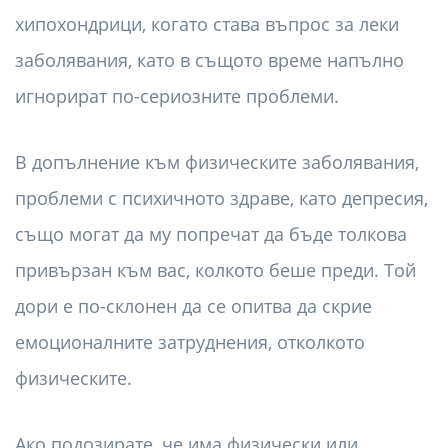
хипохондрици, когато става въпрос за леки
заболявания, като в същото време напълно
игнорират по-сериозните проблеми.
В допълнение към физическите заболявания,
проблеми с психичното здраве, като депресия,
също могат да му попречат да бъде толкова
привързан към вас, колкото беше преди. Той
дори е по-склонен да се опитва да скрие
емоционалните затруднения, отколкото
физическите.
Ако подозирате, че има физически или