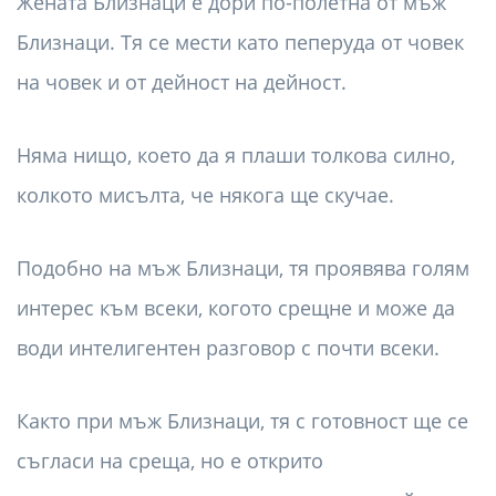
Жената Близнаци е дори по-полетна от мъж
Близнаци. Тя се мести като пеперуда от човек
на човек и от дейност на дейност.
Няма нищо, което да я плаши толкова силно,
колкото мисълта, че някога ще скучае.
Подобно на мъж Близнаци, тя проявява голям
интерес към всеки, когото срещне и може да
води интелигентен разговор с почти всеки.
Както при мъж Близнаци, тя с готовност ще се
съгласи на среща, но е открито