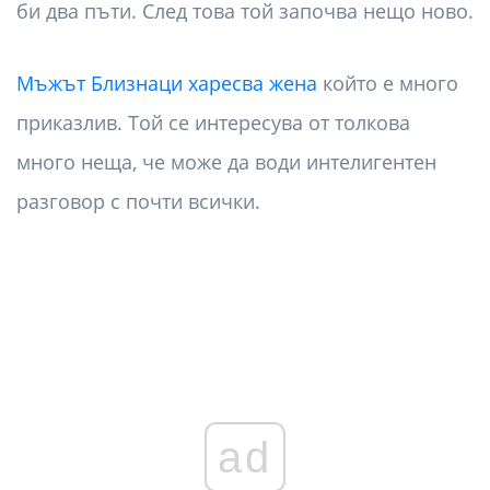
би два пъти. След това той започва нещо ново.
Мъжът Близнаци харесва жена
който е много
приказлив. Той се интересува от толкова
много неща, че може да води интелигентен
разговор с почти всички.
ad