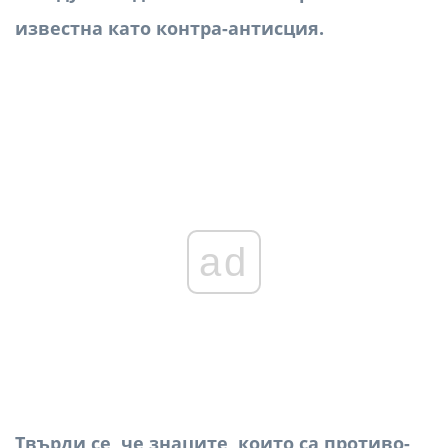
известна като контра-антисция.
ad
Твърди се, че знаците, които са противо-