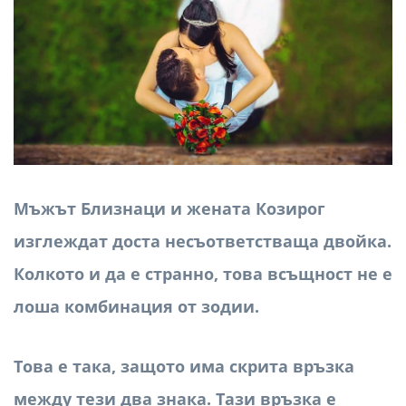
Мъжът Близнаци и жената Козирог
изглеждат доста несъответстваща двойка.
Колкото и да е странно, това всъщност не е
лоша комбинация от зодии.
Това е така, защото има скрита връзка
между тези два знака. Тази връзка е