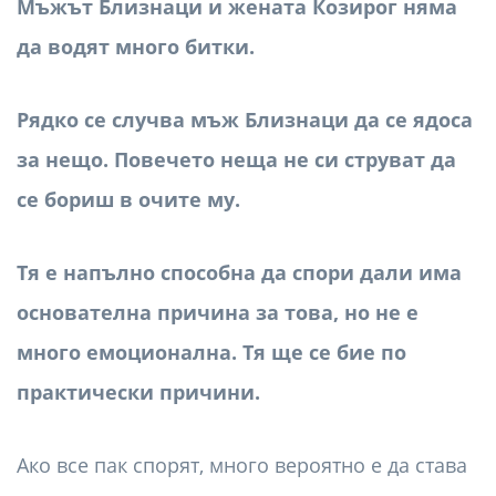
Мъжът Близнаци и жената Козирог няма
да водят много битки.
Рядко се случва мъж Близнаци да се ядоса
за нещо. Повечето неща не си струват да
се бориш в очите му.
Тя е напълно способна да спори дали има
основателна причина за това, но не е
много емоционална. Тя ще се бие по
практически причини.
Ако все пак спорят, много вероятно е да става