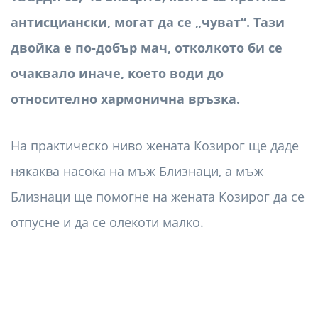
антисциански, могат да се „чуват“. Тази
двойка е по-добър мач, отколкото би се
очаквало иначе, което води до
относително хармонична връзка.
На практическо ниво жената Козирог ще даде
някаква насока на мъж Близнаци, а мъж
Близнаци ще помогне на жената Козирог да се
отпусне и да се олекоти малко.